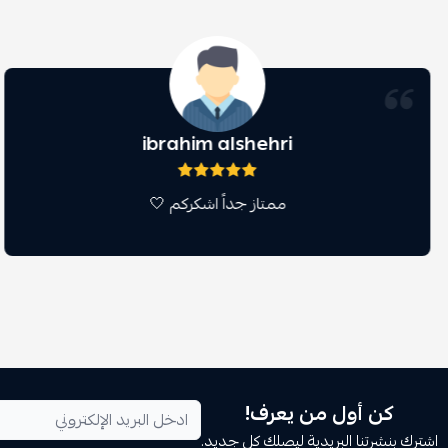
ibrahim alshehri
ممتاز جداً اشكركم 🤍
كن أول من يعرف!
اشترك بنشرتنا البريدية ليصلك كل جديد.