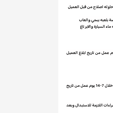
 محاوله اصلاح من قبل العميل
صة بلعبه ببجي والعاب
ء السيارة والاير تاغ
بدال بالضمان لابد من انتظار توافر المنتج أن ماكان غير متوفر بعد وصول الطلب المستبدل للمتجر وفحصه بحد أقصى 14 يوم عمل من تاريخ ابلاغ العميل
وفي حالة عدم التوفر يتم تحويل المبلغ المتبقي طبقا لسياسه المتجر بنفس طريقه الدفع ويكون مده الاسترداد للحساب البنكي او البطاقة في خلال 7-14 يوم عمل من تاريخ
خ التواصل مع العميل وابلاغه بالإجراءات اللازمة للاستبدال وبعد