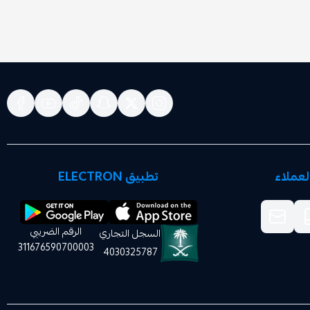
عملاء
تطبيق ELECTRON
الرقم الضريبي
السجل التجاري
311676590700003
4030325787