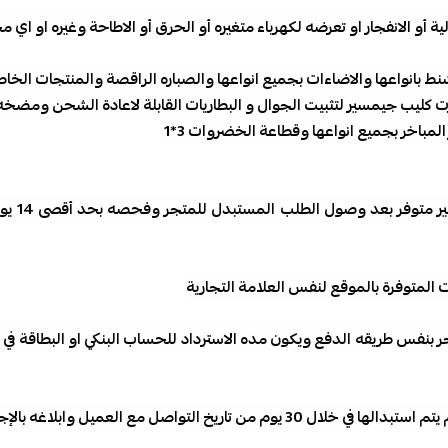
أو الانفجار او تعرضه لكهرباء متغيره أو الحرق أو الاطاحة وغيره او اي
نط بانواعها والاضاءات بجميع انواعها والصباره الراقصة والمنتجات الخا
 كليب جيمسير لتثبيت الجوال و البطاريات القابلة لاعادة الشحن ومضخه ما
مباخر بجميع انواعها وقطاعة الخضروات 3*1
في حاله الاست
 المتوفرة بالموقع لنفس العلامة التجارية
- يرجي العلم ان المتجر غير مسئول عن اي شحنه مسترجعه له ولم يتم استبدالها في خلال 30 يوم من تاري