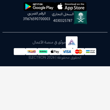
الرقم الضريبي
السجل التجاري
311676590700003
4030325787
موثّق في منصة الأعمال
الحقوق محفوظة | 2026
ELECTRON