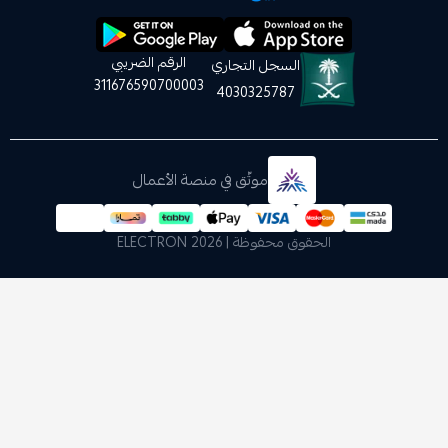
الرقم الضريبي
السجل التجاري
311676590700003
4030325787
موثّق في منصة الأعمال
الحقوق محفوظة | 2026
ELECTRON