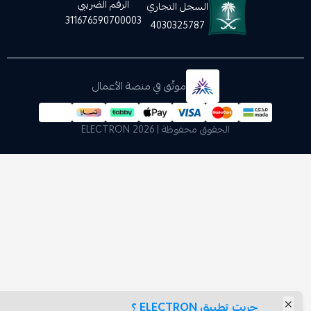
الرقم الضريبي
السجل التجاري
311676590700003
4030325787
موثّق في منصة الأعمال
الحقوق محفوظة | 2026
ELECTRON
ت تطبيق ELECTRON ؟