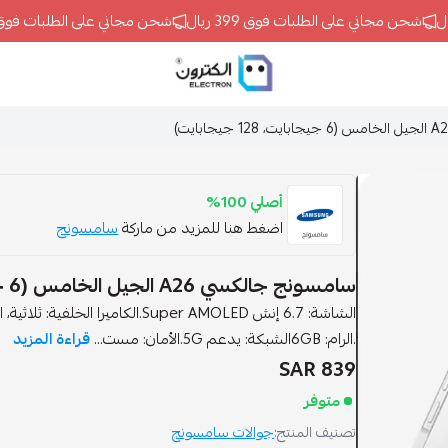
شحن مجاني على الطلبات فوق 399 ريال
شحن مجاني على الطلبات فوق 399 ريال
ELECTRON
أصلي 100%
اضغط هنا للمزيد من ماركة
سامسونج
سامسونج جالكسي A26 الجيل الخامس (6 جيجابايت، 128 جيجابايت)
.الرام: 6GBالشبكة: يدعم 5G.الأمان: مست...
قراءة المزيد
839 SAR
متوفر
تصنيف المنتج:
جوالات سامسونج