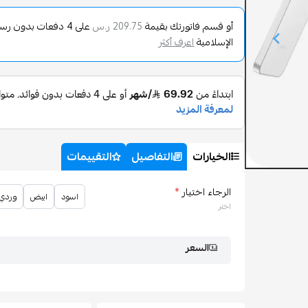
أو قسم فاتورتك بقيمة
على
4
دفعات بدون رسوم 
209.75 ر.س
الإسلامية
اعرف أكثر
الخيارات
التفاصيل
التقييمات
الرجاء اختيار
*
اسود
ابيض
وردي
اختر
السعر