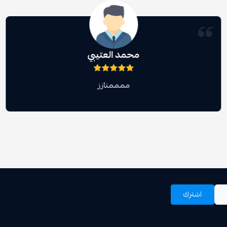
محمد العتيبي
ممممتازز
اشترك