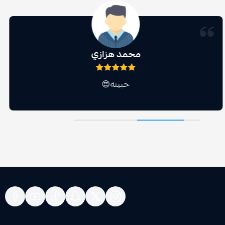
محمد هزازي
حبيته😍