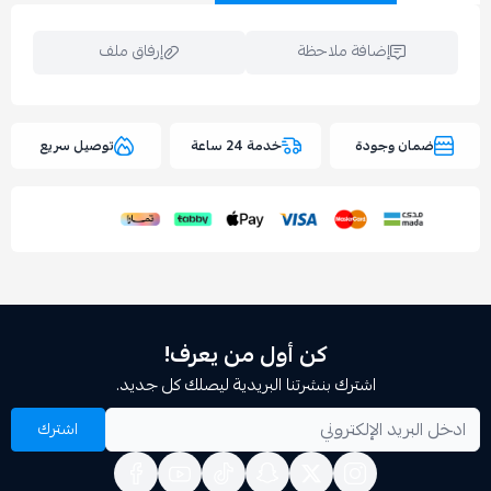
إضافة ملاحظة
إرفاق ملف
وجودة
خدمة 24 ساعة
توصيل سريع
اسحب و افلت الملف هنا
استعراض
كن أول من يعرف!
اشترك بنشرتنا البريدية ليصلك كل جديد.
اشترك