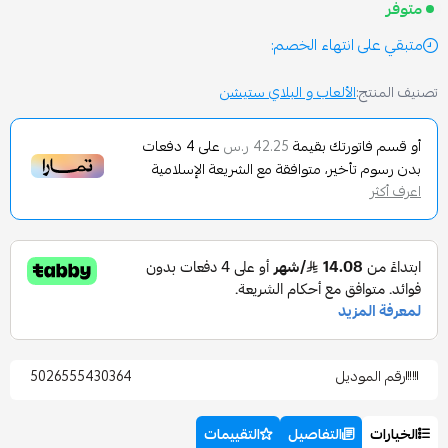
انتهاء الخصم:
الألعاب و البلاي ستيشن
تورتك بقيمة
على
4
دفعات
42.25 ر.س
تأخير، متوافقة مع الشريعة الإسلامية
وديل
5026555430364
التفاصيل
التقييمات