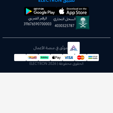
تطبيق ELECTRON
الرقم الضريبي
السجل التجاري
311676590700003
4030325787
موثّق في منصة الأعمال
الحقوق محفوظة | 2026
ELECTRON