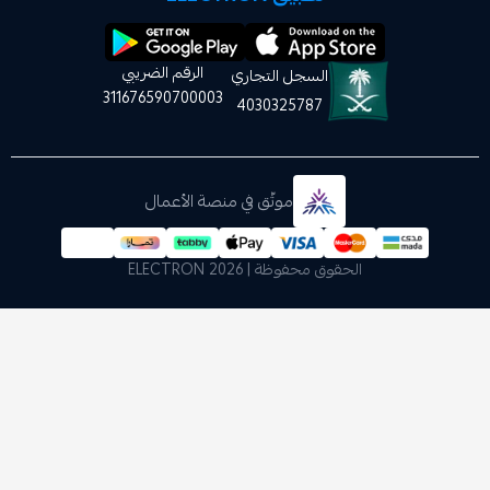
الرقم الضريبي
السجل التجاري
311676590700003
4030325787
موثّق في منصة الأعمال
الحقوق محفوظة | 2026
ELECTRON