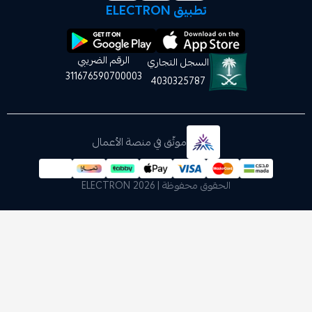
تطبيق ELECTRON
الرقم الضريبي
السجل التجاري
311676590700003
4030325787
موثّق في منصة الأعمال
الحقوق محفوظة | 2026
ELECTRON