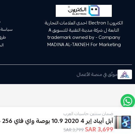
م
الكترون | Electron احدى العلامات التجارية
سياسة 
التابعة ل شركة مدينة التقنية للتسويق A
trademark owned by - Company
طرق 
MADINA AL-TAKNEH For Marketing
ال
موثّق في منصة الأعمال
ضمان سنتين حاسبات العرب
أبل أيباد إير 4 2020 10.9 بوصة واي فاي 256 جيجا
3,699 SAR
3,799 SAR