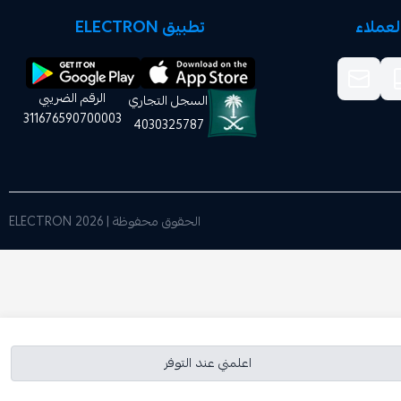
عملاء
تطبيق ELECTRON
الرقم الضريبي
السجل التجاري
311676590700003
4030325787
الحقوق محفوظة | 2026
ELECTRON
اعلمني عند التوفر