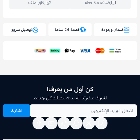
إضافة ملاحظة
إرفاق ملف
وجودة
خدمة 24 ساعة
توصيل سريع
اسحب و افلت الملف هنا
استعراض
كن أول من يعرف!
اشترك بنشرتنا البريدية ليصلك كل جديد.
اشترك