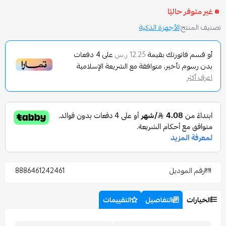
اليًا
الأجهزة الذكية
تورتك بقيمة
على
4
دفعات
12.25 ر.س
تأخير، متوافقة مع الشريعة الإسلامية
وديل
8886461242461
التفاصيل
التقييمات