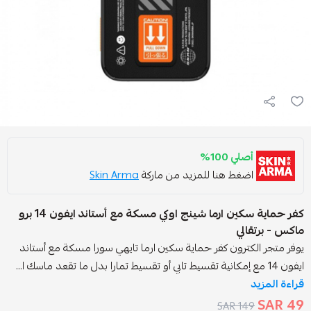
صلي 100%
ضغط هنا للمزيد من ماركة
Skin Arma
كفر حماية سكين ارما شينج اوكي مسكة مع أستاند ايفون 14 برو
الي
كترون كفر حماية سكين ارما تايهي سورا مسكة مع أستاند
149 S