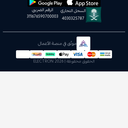
الرقم الضريبي
السجل التجاري
311676590700003
4030325787
موثّق في منصة الأعمال
الحقوق محفوظة | 2026
ELECTRON