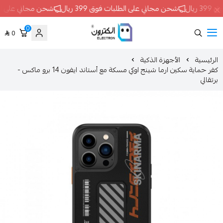
حن مجاني على الطلبات فوق 399 ريال
شحن مجاني على الطلبات فوق 399 ريال
0
0
ELECTRON
الأجهزة الذكية
كفر حماية سكين ارما شينج اوكي مسكة مع أستاند ايفون 14 برو ماكس -