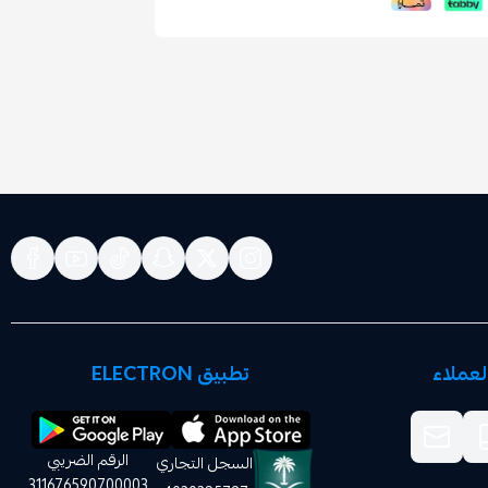
عملاء
تطبيق ELECTRON
الرقم الضريبي
السجل التجاري
311676590700003