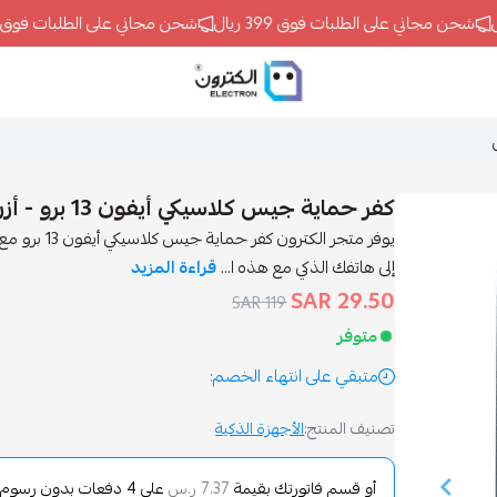
شحن مجاني على الطلبات فوق 399 ريال
شحن مجاني على الطلبات فوق 399 ريال
ELECTRON
كفر حماية جيس كلاسيكي أيفون 13 برو - أزرق
يوفر متجر الك
إلى هاتفك الذكي مع هذه ا...
قراءة المزيد
29.50 SAR
119 SAR
متوفر
متبقي على انتهاء الخصم:
تصنيف المنتج:
الأجهزة الذكية
أو قسم فاتورتك بقيمة
على
4
دفعات بدون رسوم تأ
7.37 ر.س