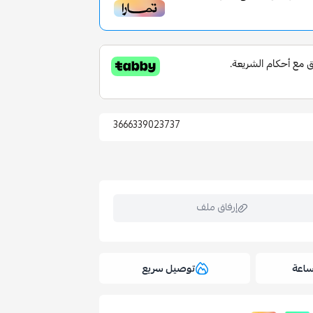
3666339023737
إرفاق ملف
توصيل سريع
ملف هنا