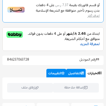
تورتك بقيمة
على
4
دفعات
7.37 ر.س
تأخير، متوافقة مع الشريعة الإسلامية
وديل
846237063728
التفاصيل
التقييمات
إضافة ملاحظة
إرفاق ملف