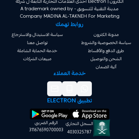
الكترون | Electron احدى العلامات التجارية التابعة ل شركة
مدينة التقنية للتسويق A trademark owned by -
Company MADINA AL-TAKNEH For Market
روابط تهمك
ة الكترون
سياسة الاستبدال والاسترجاع
صوصية والشروط
تواصل معنا
دفع والأقساط
خدمة الحماية الشاملة
 والتوصيل
مبيعات الشركات
ة الضمان
خدمة العملاء
تطبيق ELECTRON
الرقم الضريبي
السجل التجاري
311676590700003
4030325787