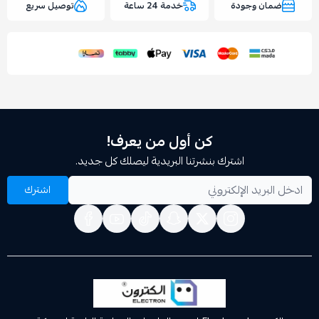
وجودة
خدمة 24 ساعة
توصيل سريع
اسحب و افلت الملف هنا
استعراض
كن أول من يعرف!
اشترك بنشرتنا البريدية ليصلك كل جديد.
اشترك