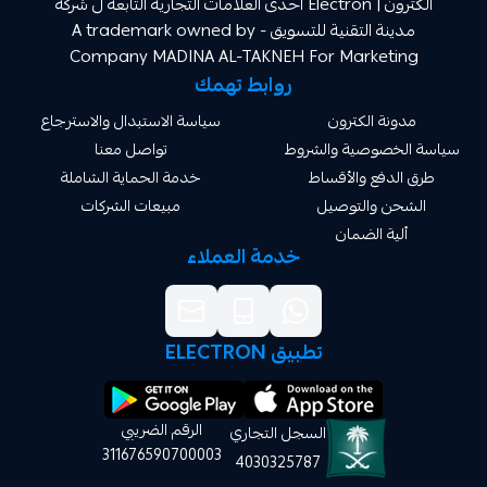
الكترون | Electron احدى العلامات التجارية التابعة ل شركة
مدينة التقنية للتسويق A trademark owned by -
Company MADINA AL-TAKNEH For Market
روابط تهمك
ة الكترون
سياسة الاستبدال والاسترجاع
صوصية والشروط
تواصل معنا
دفع والأقساط
خدمة الحماية الشاملة
 والتوصيل
مبيعات الشركات
ة الضمان
خدمة العملاء
تطبيق ELECTRON
الرقم الضريبي
السجل التجاري
311676590700003
4030325787