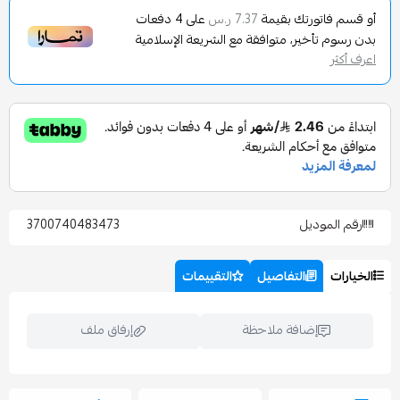
تورتك بقيمة
على
4
دفعات
7.37 ر.س
تأخير، متوافقة مع الشريعة الإسلامية
وديل
3700740483473
التفاصيل
التقييمات
إضافة ملاحظة
إرفاق ملف