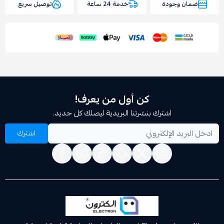
وجودة
خدمة 24 ساعة
توصيل سريع
اسحب و افلت الملف هنا
استعراض
كن أول من يعرف!
اشترك بنشرتنا البريدية ليصلك كل جديد.
اشترك