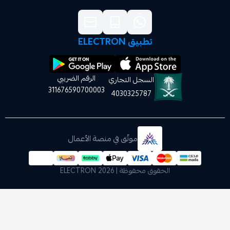
تطبيق ELECTRON
الرقم الضريبي
السجل التجاري
311676590700003
4030325787
موثّق في منصة الأعمال
الحقوق محفوظة | 2026
ELECTRON