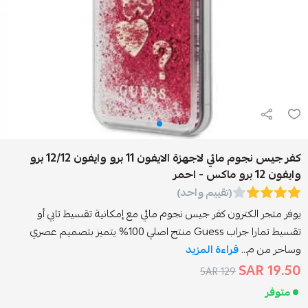
كفر جيس نجوم مائي لاجهزة الايفون 11 برو وايفون 12/12 برو
(تقييم واحد)
كترون كفر جيس نجوم مائي مع إمكانية تقسيط تابي أو
تقسيط تمارا جراب Guess منتج اصلي 100% يتميز بتصميم عصري
.
قراءة المزيد
129 SAR