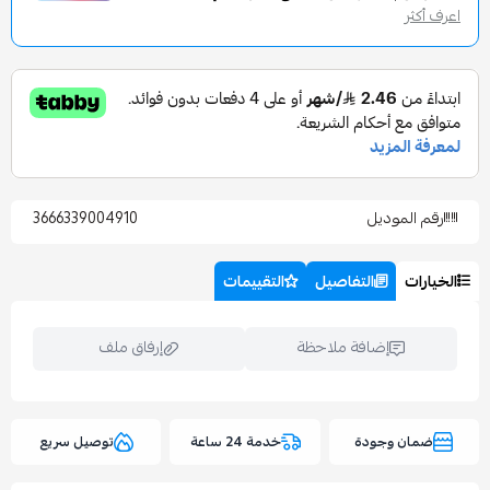
وديل
3666339004910
التفاصيل
التقييمات
إضافة ملاحظة
إرفاق ملف
وجودة
خدمة 24 ساعة
توصيل سريع
اسحب و افلت الملف هنا
استعراض