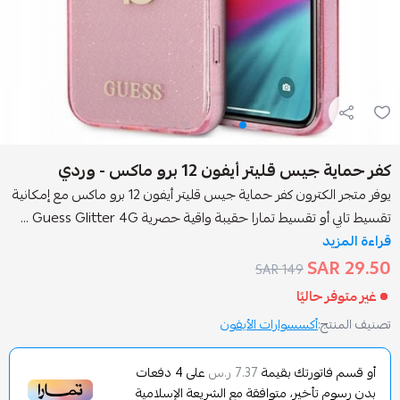
يتر أيفون 12 برو ماكس - وردي
يوفر متجر الكترون كفر حماية جيس قليتر أيفون 12 برو ماكس مع إمكانية
ط تمارا حقيبة واقية حصرية Guess Glitter 4G ...
149 SAR
اليًا
أكسسوارات الأيفون
تورتك بقيمة
على
4
دفعات
7.37 ر.س
تأخير، متوافقة مع الشريعة الإسلامية