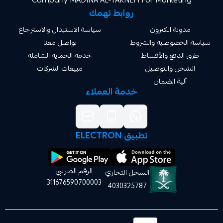
Company MADINA AL-TAKNEH For Market
روابط تهمك
ة الكترون
سياسة الاستبدال والاسترجاع
صوصية والشروط
تواصل معنا
دفع والأقساط
خدمة الحماية الشاملة
 والتوصيل
مبيعات الشركات
ة الضمان
خدمة العملاء
تطبيق ELECTRON
الرقم الضريبي
السجل التجاري
311676590700003
4030325787