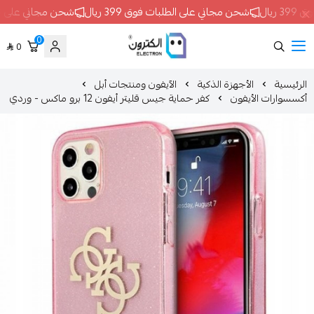
حن مجاني على الطلبات فوق 399 ريال
شحن مجاني على الطلبات فوق 399 ريال
0
0
ELECTRON
الأجهزة الذكية
الآيفون ومنتجات أبل
أيفون
كفر حماية جيس قليتر أيفون 12 برو ماكس - وردي