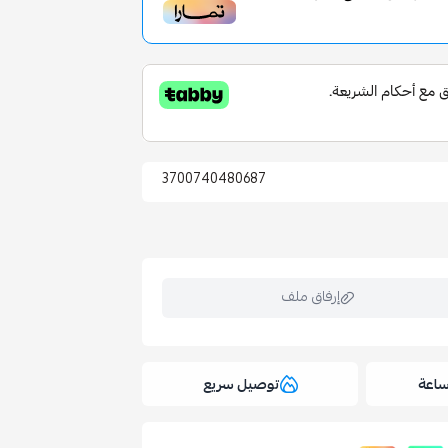
3700740480687
إرفاق ملف
توصيل سريع
ملف هنا