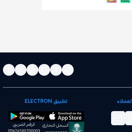
عملاء
تطبيق ELECTRON
الرقم الضريبي
السجل التجاري
311676590700003