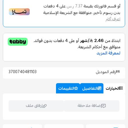
تورتك بقيمة
على
4
دفعات
7.37 ر.س
تأخير، متوافقة مع الشريعة الإسلامية
وديل
3700740481103
التفاصيل
التقييمات
إضافة ملاحظة
إرفاق ملف