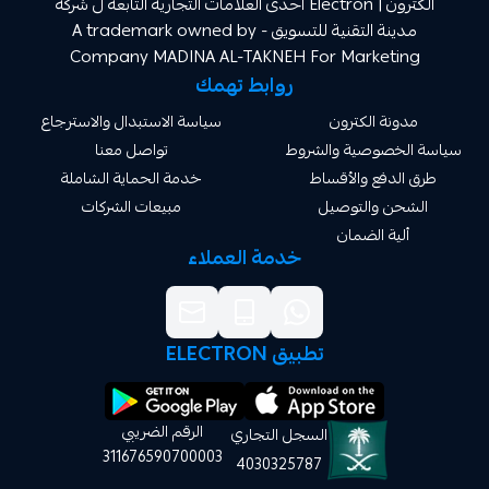
الكترون | Electron احدى العلامات التجارية التابعة ل شركة
مدينة التقنية للتسويق A trademark owned by -
Company MADINA AL-TAKNEH For Market
روابط تهمك
ة الكترون
سياسة الاستبدال والاسترجاع
صوصية والشروط
تواصل معنا
دفع والأقساط
خدمة الحماية الشاملة
 والتوصيل
مبيعات الشركات
ة الضمان
خدمة العملاء
تطبيق ELECTRON
الرقم الضريبي
السجل التجاري
311676590700003
4030325787