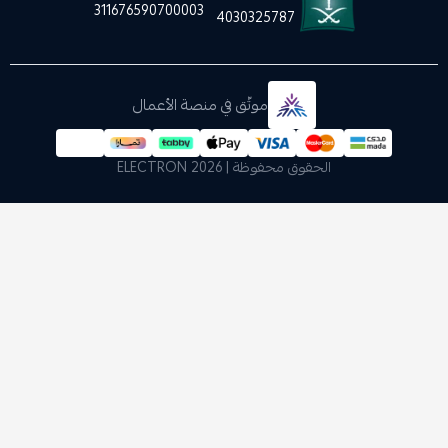
311676590700003
4030325787
موثّق في منصة الأعمال
الحقوق محفوظة | 2026
ELECTRON