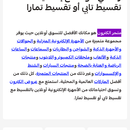
 تابي أو تقسيط تمارا
رون
هو مكانك الأفضل للتسوق أونلاين حيث يوفر
متميزة من
الأجهزة الإلكترونية المنزلية
و
الجوالات
الذكية
و
الشواحن والبطاريات
و
السماعات
و
الساعات
لألعاب
و
ملحقات الكمبيوتر واللابتوب
و
منتجات
العناية بالصحة
و
منتجات السيارات
و
الشنط
ارات
وغير ذلك من
المنتجات المتميزة
، كل ذلك من
اركات
العالمية والمحلية، استمتع مع
عروض الكترون
ياجاتك من الأجهزة الإلكترونية أونلاين بالتقسيط مع
ي أو تقسيط تمارا.