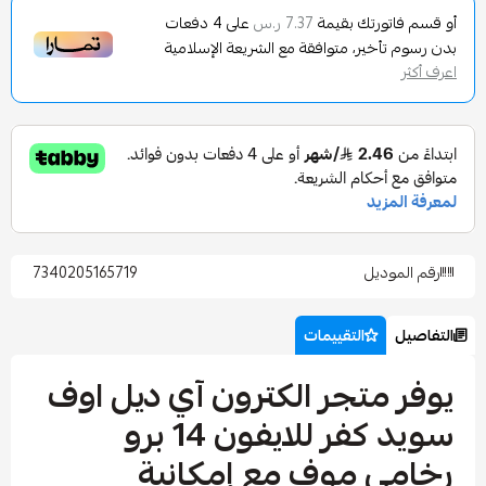
تورتك بقيمة
على
4
دفعات
7.37 ر.س
تأخير، متوافقة مع الشريعة الإسلامية
وديل
7340205165719
التقييمات
متجر الكترون آي ديل اوف
سويد كفر للايفون 14 برو
ي موف مع إمكانية