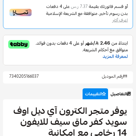
تورتك بقيمة
على
4
دفعات
7.37 ر.س
تأخير، متوافقة مع الشريعة الإسلامية
وديل
7340205166037
التقييمات
متجر الكترون آي ديل اوف
 كفر ماق سيف للايفون
رخامي مع إمكانية