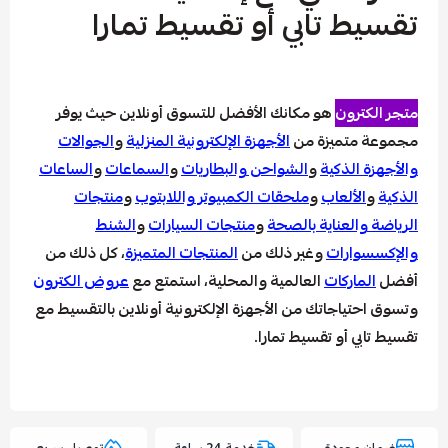
 تابي أو تقسيط تمارا
رون
هو مكانك الأفضل للتسوق أونلاين حيث يوفر
متميزة من
الأجهزة الإلكترونية المنزلية
و
الجوالات
الذكية
و
الشواحن والبطاريات
و
السماعات
و
الساعات
لألعاب
و
ملحقات الكمبيوتر واللابتوب
و
منتجات
العناية بالصحة
و
منتجات السيارات
و
الشنط
ارات
وغير ذلك من
المنتجات المتميزة
، كل ذلك من
اركات
العالمية والمحلية، استمتع مع
عروض الكترون
ياجاتك من الأجهزة الإلكترونية أونلاين بالتقسيط مع
ي أو تقسيط تمارا.