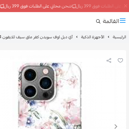
 الطلبات فوق 399 ريال
شحن مجاني على الطلبات فوق 399 ريال
شحن
القائمة
الرئيسية
الأجهزة الذكية
آي ديل اوف سويدن كفر ماق سيف للايفون 14 برو وردي