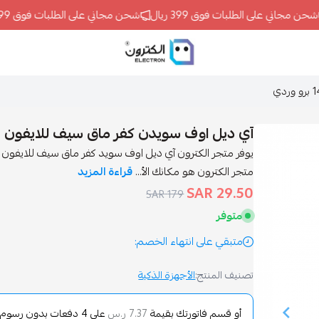
 مجاني على الطلبات فوق 399 ريال
شحن مجاني على الطلبات فوق 399 ريال
ELECTRON
آي ديل اوف سويدن كفر ماق سيف للايفون 14 برو وردي
متجر الكترون هو مكانك الأ...
قراءة المزيد
29.50 SAR
179 SAR
متوفر
متبقي على انتهاء الخصم:
تصنيف المنتج:
الأجهزة الذكية
أو قسم فاتورتك بقيمة
على
4
دفعات بدون رسوم تأ
7.37 ر.س