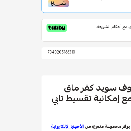
7340205166310
اوف سويد كفر ماق
برو وردي مع إمكانية تقسيط تابي
يوفر مجموعة متميزة من
الأجهزة الإلكترونية