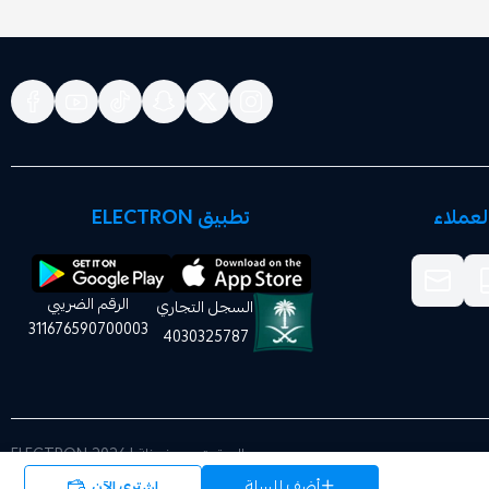
عملاء
تطبيق ELECTRON
الرقم الضريبي
السجل التجاري
311676590700003
4030325787
الحقوق محفوظة | 2026
ELECTRON
أضف للسلة
اشتري الآن