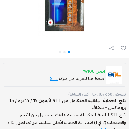
صلي 100%
ضغط هنا للمزيد من ماركة
STL
بكج الحماية اليابانية المتكامل من STL لأيفون 15 / 15 برو / 15
 شفاف
ST اليابانية المتكاملة لحماية هاتفك المحمول من الكسر
والصدمات (2 في 1) تقدم لك الحماية الأمثل لسلسة هواتف ايفون 15 /