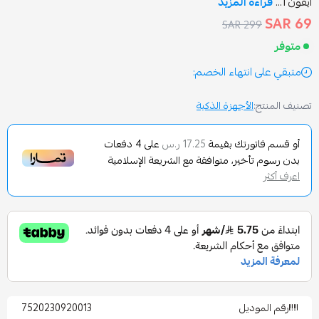
ة المزيد
299 S
انتهاء الخصم:
الأجهزة الذكية
تورتك بقيمة
على
4
دفعات
17.25 ر.س
تأخير، متوافقة مع الشريعة الإسلامية
وديل
7520230920013