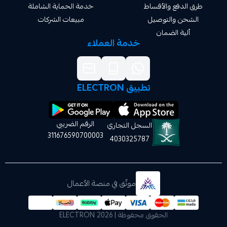
دفع والأقساط
خدمة الحماية الشاملة
 والتوصيل
مبيعات الشركات
ة الضمان
خدمة العملاء
تطبيق ELECTRON
الرقم الضريبي
السجل التجاري
311676590700003
4030325787
موثّق في منصة الأعمال
الحقوق محفوظة | 2026
ELECTRON