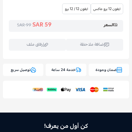
ايفون 12 / 12 برو
59 SAR
ر
99 SAR
إضافة ملاحظة
إرفاق ملف
وجودة
خدمة 24 ساعة
توصيل سريع
اسحب و افلت الملف هنا
استعراض
كن أول من يعرف!