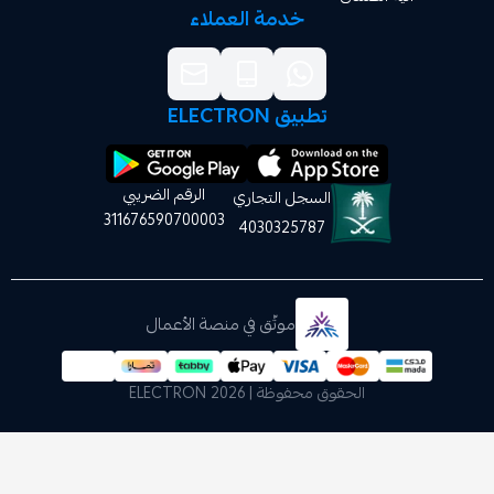
خدمة العملاء
تطبيق ELECTRON
الرقم الضريبي
السجل التجاري
311676590700003
4030325787
موثّق في منصة الأعمال
الحقوق محفوظة | 2026
ELECTRON