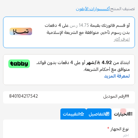
أكسسوارات الأيفون
تورتك بقيمة
على
4
دفعات
14.75 ر.س
تأخير، متوافقة مع الشريعة الإسلامية
وديل
840104217542
التفاصيل
التقييمات
*