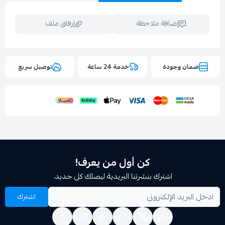
إضافة ملاحظة
إرفاق ملف
وجودة
خدمة 24 ساعة
توصيل سريع
اسحب و افلت الملف هنا
استعراض
كن أول من يعرف!
اشترك بنشرتنا البريدية ليصلك كل جديد.
اشترك