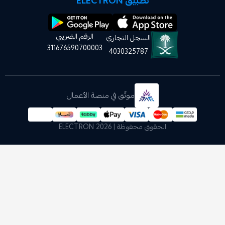
تطبيق ELECTRON
الرقم الضريبي
السجل التجاري
311676590700003
4030325787
موثّق في منصة الأعمال
الحقوق محفوظة | 2026
ELECTRON