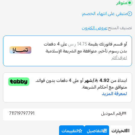
انتهاء الخصم:
عروض الكترون
تورتك بقيمة
على
4
دفعات
14.75 ر.س
تأخير، متوافقة مع الشريعة الإسلامية
وديل
711719797791
التفاصيل
التقييمات