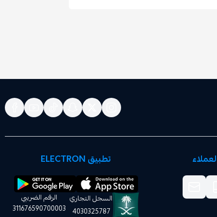
عملاء
تطبيق ELECTRON
الرقم الضريبي
السجل التجاري
311676590700003
4030325787