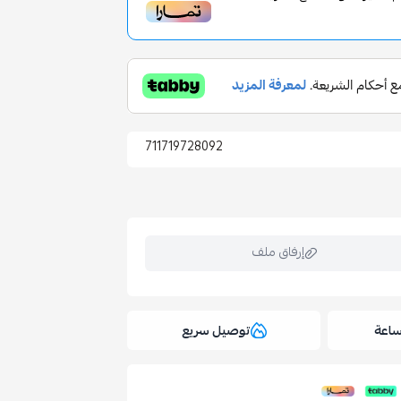
711719728092
إرفاق ملف
توصيل سريع
ملف هنا