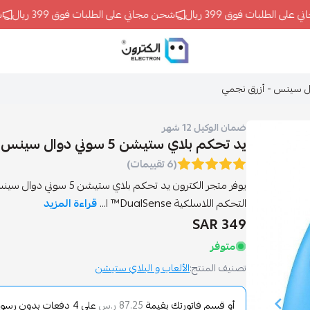
 الطلبات فوق 399 ريال
شحن مجاني على الطلبات فوق 399 ريال
شحن
ELECTRON
ضمان الوكيل 12 شهر
يد تحكم بلاي ستيشن 5 سوني دوال سينس - أزرق نجمي
(6 تقييمات)
يوفر متجر الكترون يد تحكم 
التحكم اللاسلكية DualSense™ ا...
قراءة المزيد
349 SAR
متوفر
تصنيف المنتج:
الألعاب و البلاي ستيشن
أو قسم فاتورتك بقيمة
على
4
دفعات بدون رسوم ت
87.25 ر.س