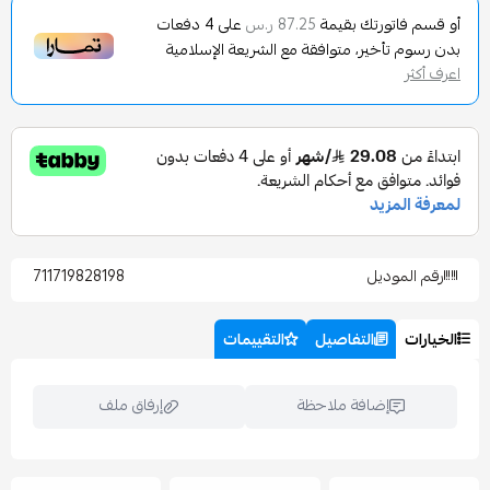
تورتك بقيمة
على
4
دفعات
87.25 ر.س
تأخير، متوافقة مع الشريعة الإسلامية
وديل
711719828198
التفاصيل
التقييمات
إضافة ملاحظة
إرفاق ملف