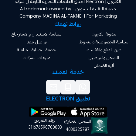
الكترون | Electron احدى العلامات التجارية التابعة ل شركة
مدينة التقنية للتسويق A trademark owned by -
Company MADINA AL-TAKNEH For Market
روابط تهمك
ة الكترون
سياسة الاستبدال والاسترجاع
صوصية والشروط
تواصل معنا
دفع والأقساط
خدمة الحماية الشاملة
 والتوصيل
مبيعات الشركات
ة الضمان
خدمة العملاء
تطبيق ELECTRON
الرقم الضريبي
السجل التجاري
311676590700003
4030325787