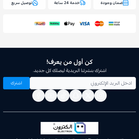
وجودة
خدمة 24 ساعة
توصيل سريع
اسحب و افلت الملف هنا
استعراض
كن أول من يعرف!
اشترك بنشرتنا البريدية ليصلك كل جديد.
اشترك