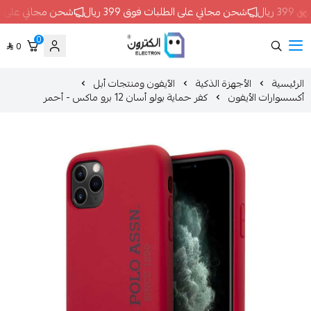
حن مجاني على الطلبات فوق 399 ريال
شحن مجاني على الطلبات فوق 399 ريال
0
0
ELECTRON
الأجهزة الذكية
الآيفون ومنتجات أبل
أيفون
كفر حماية بولو أسان 12 برو ماكس - أحمر