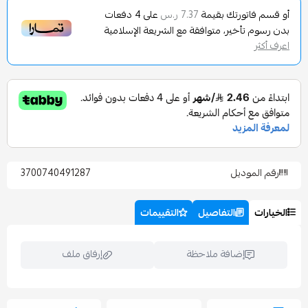
تورتك بقيمة
على
4
دفعات
7.37 ر.س
تأخير، متوافقة مع الشريعة الإسلامية
وديل
3700740491287
التفاصيل
التقييمات
إضافة ملاحظة
إرفاق ملف