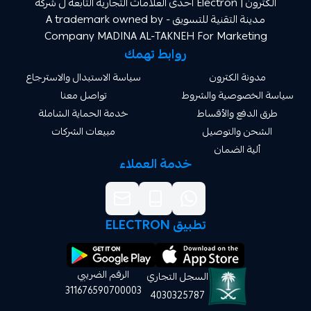
الكترون | Electron احدى العلامات التجارية التابعة ل شركة
مدينة التقنية للتسويق A trademark owned by -
Company MADINA AL-TAKNEH For Market
روابط تهمك
ة الكترون
سياسة الاستبدال والاسترجاع
صوصية والشروط
تواصل معنا
دفع والأقساط
خدمة الحماية الشاملة
 والتوصيل
مبيعات الشركات
ة الضمان
خدمة العملاء
تطبيق ELECTRON
الرقم الضريبي
السجل التجاري
311676590700003
4030325787