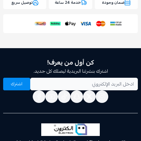
وجودة
خدمة 24 ساعة
توصيل سريع
اسحب و افلت الملف هنا
استعراض
كن أول من يعرف!
اشترك بنشرتنا البريدية ليصلك كل جديد.
اشترك