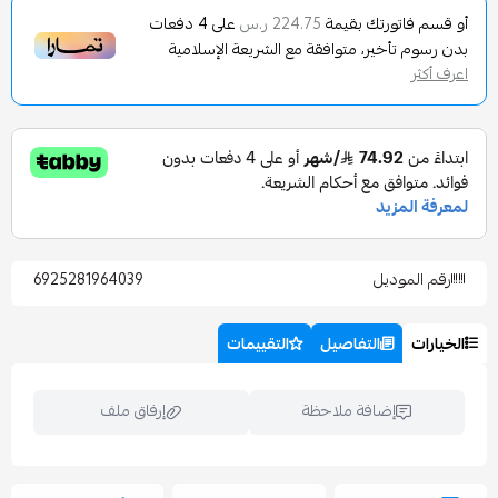
تورتك بقيمة
على
4
دفعات
224.75 ر.س
تأخير، متوافقة مع الشريعة الإسلامية
وديل
6925281964039
التفاصيل
التقييمات
إضافة ملاحظة
إرفاق ملف