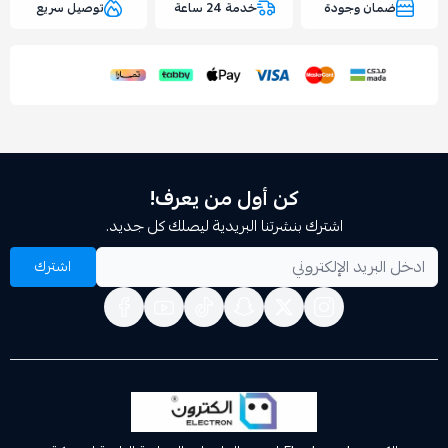
وجودة
خدمة 24 ساعة
توصيل سريع
اسحب و افلت الملف هنا
استعراض
كن أول من يعرف!
اشترك بنشرتنا البريدية ليصلك كل جديد.
اشترك