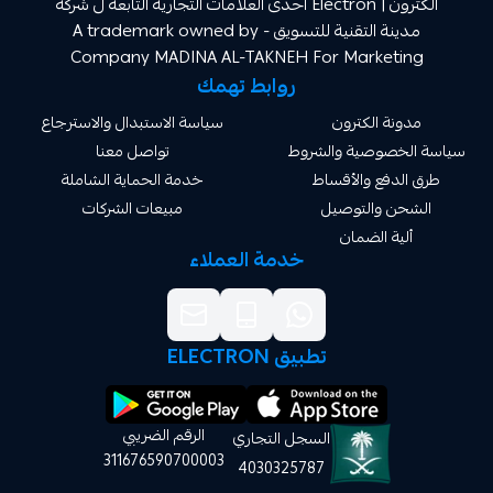
الكترون | Electron احدى العلامات التجارية التابعة ل شركة
مدينة التقنية للتسويق A trademark owned by -
Company MADINA AL-TAKNEH For Market
روابط تهمك
ة الكترون
سياسة الاستبدال والاسترجاع
صوصية والشروط
تواصل معنا
دفع والأقساط
خدمة الحماية الشاملة
 والتوصيل
مبيعات الشركات
ة الضمان
خدمة العملاء
تطبيق ELECTRON
الرقم الضريبي
السجل التجاري
311676590700003
4030325787