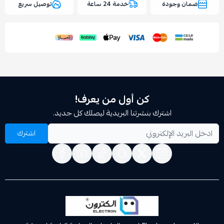
وجودة
خدمة 24 ساعة
توصيل سريع
اسحب و افلت الملف هنا
استعراض
كن أول من يعرف!
اشترك بنشرتنا البريدية ليصلك كل جديد.
اشترك