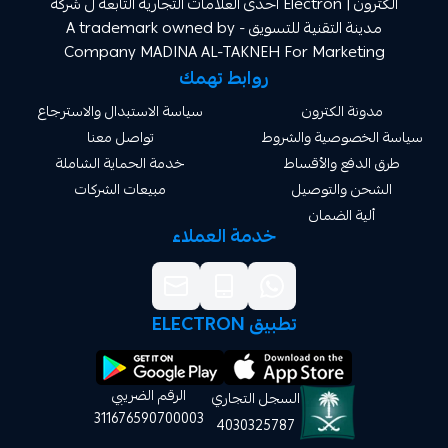
الكترون | Electron احدى العلامات التجارية التابعة ل شركة
مدينة التقنية للتسويق A trademark owned by -
Company MADINA AL-TAKNEH For Market
روابط تهمك
ة الكترون
سياسة الاستبدال والاسترجاع
صوصية والشروط
تواصل معنا
دفع والأقساط
خدمة الحماية الشاملة
 والتوصيل
مبيعات الشركات
ة الضمان
خدمة العملاء
تطبيق ELECTRON
الرقم الضريبي
السجل التجاري
311676590700003
4030325787