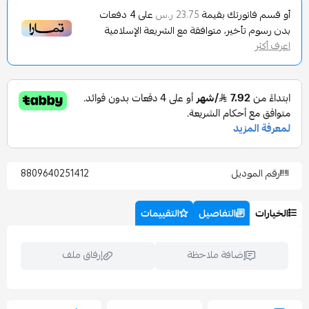
تورتك بقيمة
على
4
دفعات
23.75 ر.س
تأخير، متوافقة مع الشريعة الإسلامية
وديل
8809640251412
التفاصيل
التقييمات
إضافة ملاحظة
إرفاق ملف