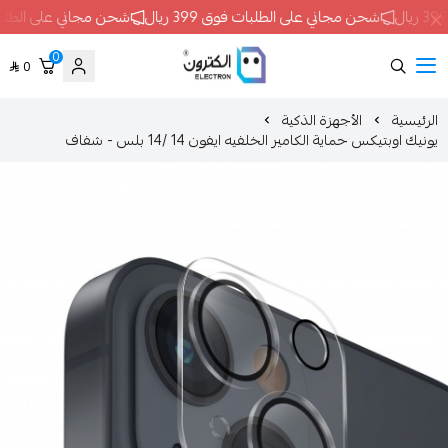
لطلبات فوق 399 ريال
شحن مجاني على الطلبات فوق 399 ريال
شحن م
0
0
ELECTRON
الأجهزة الذكية
ة الكامير الخلفيه ايفون 14 /14 بلس - شفاف