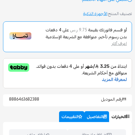
الأجهزة الذكية
تورتك بقيمة
على
4
دفعات
9.75 ر.س
تأخير، متوافقة مع الشريعة الإسلامية
وديل
8886463682388
التفاصيل
التقييمات
إضافة ملاحظة
إرفاق ملف