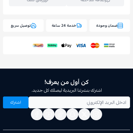
وجودة
خدمة 24 ساعة
توصيل سريع
اسحب و افلت الملف هنا
استعراض
كن أول من يعرف!
اشترك بنشرتنا البريدية ليصلك كل جديد.
اشترك