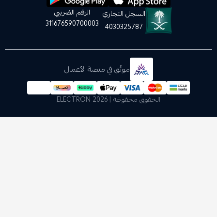
الرقم الضريبي
السجل التجاري
311676590700003
4030325787
موثّق في منصة الأعمال
الحقوق محفوظة | 2026
ELECTRON