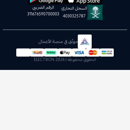
الرقم الضريبي
السجل التجاري
311676590700003
4030325787
موثّق في منصة الأعمال
الحقوق محفوظة | 2026
ELECTRON