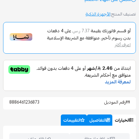
الأجهزة الذكية
تورتك بقيمة
على
4
دفعات
7.37 ر.س
تأخير، متوافقة مع الشريعة الإسلامية
وديل
8886461236873
التفاصيل
التقييمات
إضافة ملاحظة
إرفاق ملف