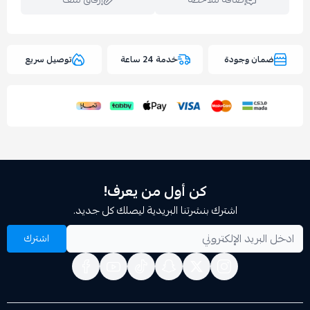
وجودة
خدمة 24 ساعة
توصيل سريع
اسحب و افلت الملف هنا
استعراض
كن أول من يعرف!
اشترك بنشرتنا البريدية ليصلك كل جديد.
اشترك