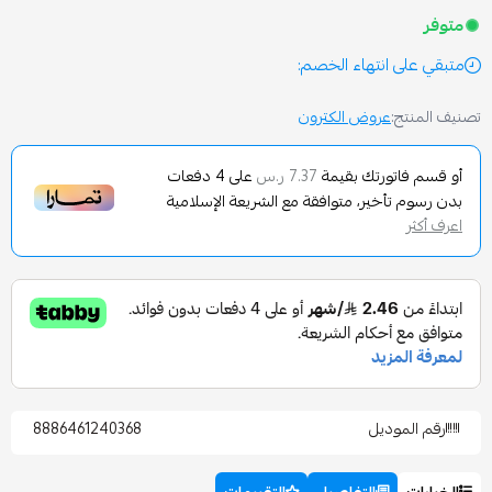
انتهاء الخصم:
عروض الكترون
تورتك بقيمة
على
4
دفعات
7.37 ر.س
تأخير، متوافقة مع الشريعة الإسلامية
وديل
8886461240368