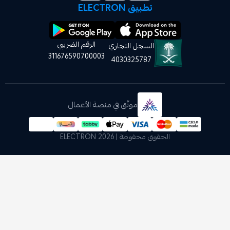
تطبيق ELECTRON
الرقم الضريبي
السجل التجاري
311676590700003
4030325787
موثّق في منصة الأعمال
الحقوق محفوظة | 2026
ELECTRON