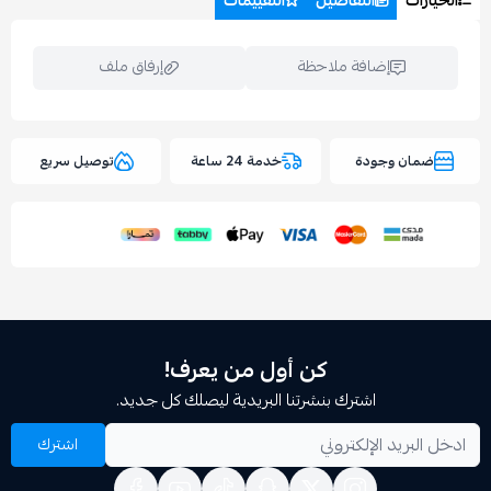
التفاصيل
التقييمات
إضافة ملاحظة
إرفاق ملف
وجودة
خدمة 24 ساعة
توصيل سريع
اسحب و افلت الملف هنا
استعراض
كن أول من يعرف!
اشترك بنشرتنا البريدية ليصلك كل جديد.
اشترك