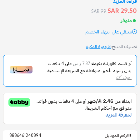
99 SAR
انتهاء الخصم:
الأجهزة الذكية
تورتك بقيمة
على
4
دفعات
7.37 ر.س
تأخير، متوافقة مع الشريعة الإسلامية
وديل
8886461240894