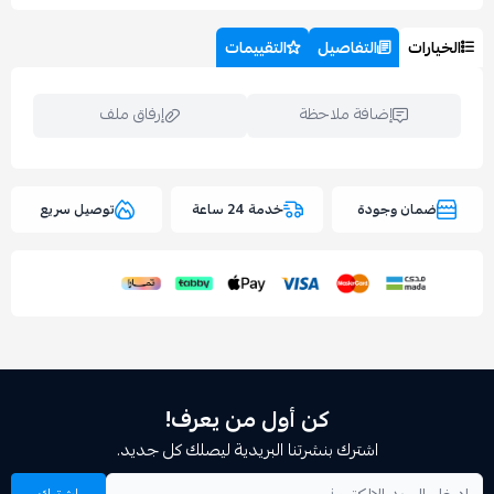
التفاصيل
التقييمات
إضافة ملاحظة
إرفاق ملف
وجودة
خدمة 24 ساعة
توصيل سريع
اسحب و افلت الملف هنا
استعراض
كن أول من يعرف!
اشترك بنشرتنا البريدية ليصلك كل جديد.
اشترك