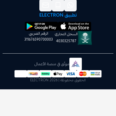
تطبيق ELECTRON
الرقم الضريبي
السجل التجاري
311676590700003
4030325787
موثّق في منصة الأعمال
الحقوق محفوظة | 2026
ELECTRON