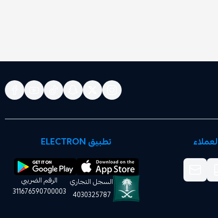
عملاء
تطبيق ELECTRON
الرقم الضريبي
السجل التجاري
311676590700003
4030325787