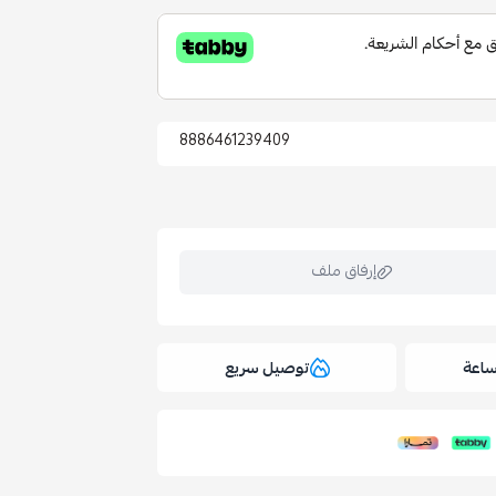
8886461239409
إرفاق ملف
توصيل سريع
ملف هنا