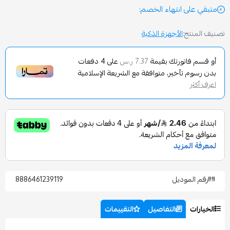
انتهاء الخصم:
الأجهزة الذكية
تورتك بقيمة
على
4
دفعات
7.37 ر.س
تأخير، متوافقة مع الشريعة الإسلامية
وديل
8886461239119
التفاصيل
التقييمات