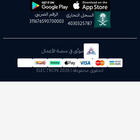
الرقم الضريبي
السجل التجاري
311676590700003
4030325787
موثّق في منصة الأعمال
الحقوق محفوظة | 2026
ELECTRON