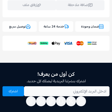
إضافة ملاحظة
إرفاق ملف
وجودة
خدمة 24 ساعة
توصيل سريع
اسحب و افلت الملف هنا
استعراض
كن أول من يعرف!
اشترك بنشرتنا البريدية ليصلك كل جديد.
اشترك