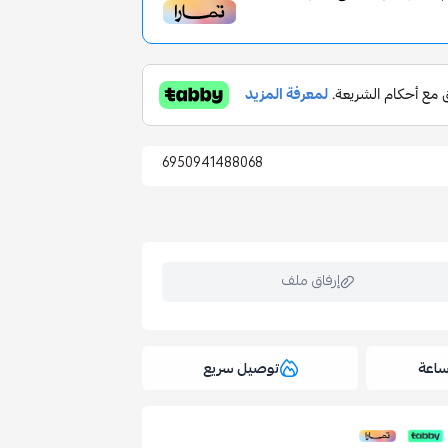
6950941488068
إرفاق ملف
توصيل سريع
ملف هنا