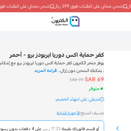
شحن مجاني على الطلبات فوق 399 ريال
شحن مجاني على الطلبات فوق 399 ريال
ELECTRON
كفر حماية اكس دوريا ايربودز برو - أحمر
يوفر متجر الكترون كفر حماية اكس دوريا ايربودز برو مع إمكا
، يمكنك الشحن دون إزال...
قراءة المزيد
69 SAR
99 SAR
متوفر
متبقي على انتهاء الخصم:
تصنيف المنتج:
الأجهزة الذكية
أو قسم فاتورتك بقيمة
على
4
دفعات بدون رسوم ت
17.25 ر.س