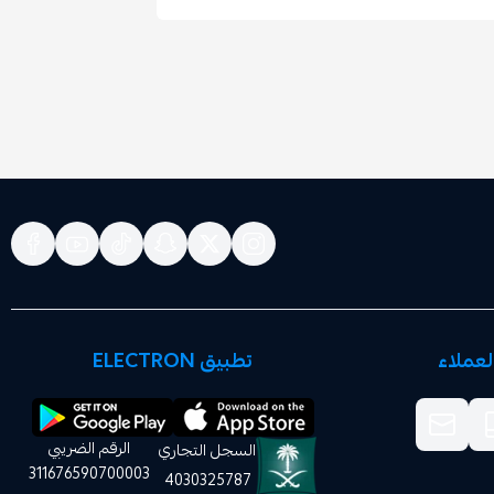
عملاء
تطبيق ELECTRON
الرقم الضريبي
السجل التجاري
311676590700003
4030325787